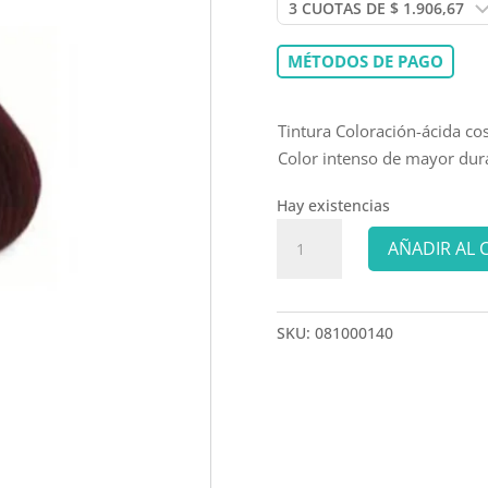
MÉTODOS DE PAGO
Tintura Coloración-ácida c
Color intenso de mayor dur
Hay existencias
TONALEG
AÑADIR AL 
TINTURA
5.6
cantidad
SKU:
081000140