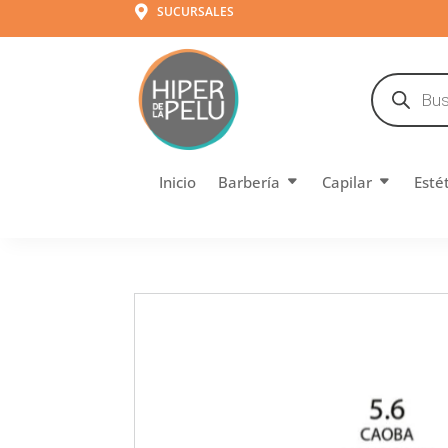
SUCURSALES

Búsqueda
de
productos
Inicio
Barbería
Capilar
Esté