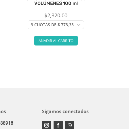
VOLÚMENES 100 ml
$
2,320.00
AÑADIR AL CARRITO
nos
Sigamos conectados
288918