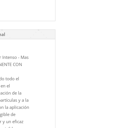
nal
 Intenso - Mas
ANENTE CON
ndo todo el
 en el
ación de la
rtículas y a la
on la aplicación
gible de
 y un eficaz