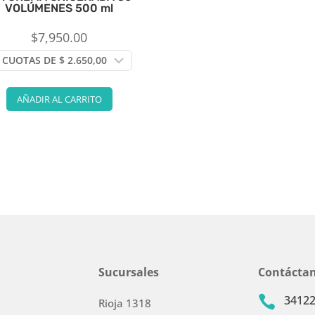
VOLÚMENES 500 ml
$
7,950.00
AÑADIR AL CARRITO
Sucursales
Contácta
3412

Rioja 1318