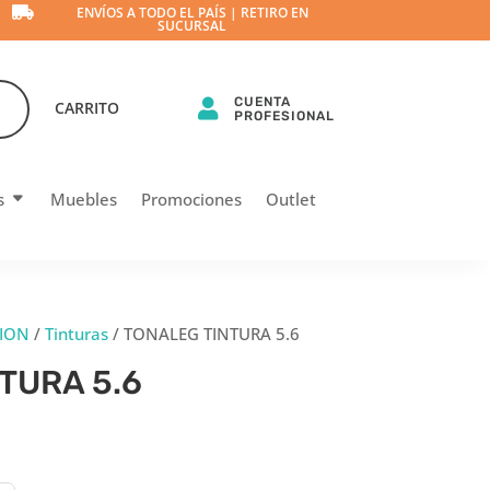

ENVÍOS A TODO EL PAÍS | RETIRO EN
SUCURSAL
CUENTA

CARRITO
PROFESIONAL
s
Muebles
Promociones
Outlet
ION
/
Tinturas
/ TONALEG TINTURA 5.6
TURA 5.6