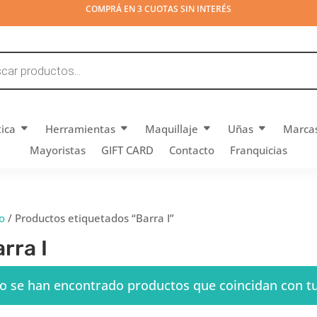
COMPRÁ EN 3 CUOTAS SIN INTERÉS
tica
Herramientas
Maquillaje
Uñas
Marca
Mayoristas
GIFT CARD
Contacto
Franquicias
io
/ Productos etiquetados “Barra I”
rra I
o se han encontrado productos que coincidan con tu