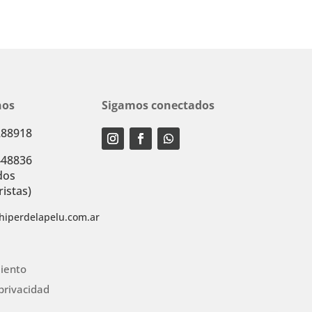
nos
Sigamos conectados
288918
448836
dos
istas)
hiperdelapelu.com.ar
iento
 privacidad