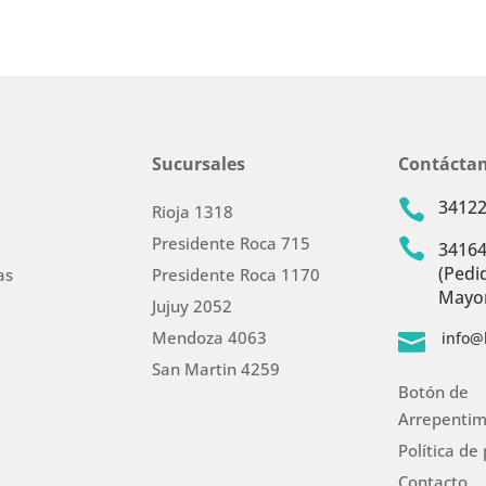
Sucursales
Contácta
3412

Rioja 1318
Presidente Roca 715

3416
(Pedi
as
Presidente Roca 1170
Mayor
Jujuy 2052
Mendoza 4063
info@

San Martin 4259
Botón de
Arrepentim
Política de
Contacto