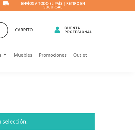

ENVÍOS A TODO EL PAÍS | RETIRO EN
SUCURSAL
CUENTA

CARRITO
PROFESIONAL
s
Muebles
Promociones
Outlet
 selección.