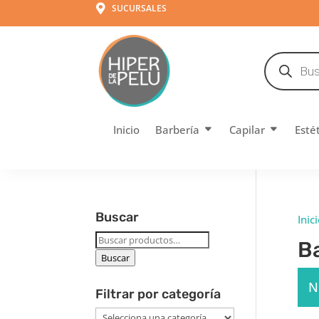
SUCURSALES

Búsqueda
de
productos
Inicio
Barbería
Capilar
Esté
Buscar
Inic
Buscar
Ba
por:
Buscar
N
Filtrar por categoría