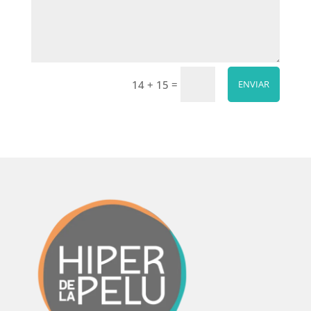
=
14 + 15
ENVIAR