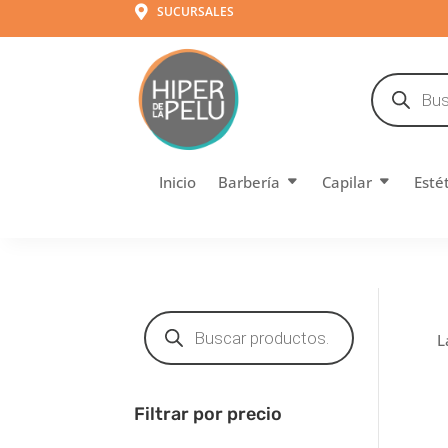
SUCURSALES

Búsqueda
de
productos
Inicio
Barbería
Capilar
Esté
Búsqueda
de
L
productos
Filtrar por precio