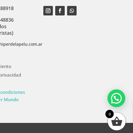
288918
448836
dos
istas)
hiperdelapelu.com.ar
iento
 privacidad
 condiciones
er Mondo
0