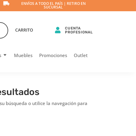

ENVÍOS A TODO EL PAÍS | RETIRO EN
SUCURSAL
CUENTA

CARRITO
PROFESIONAL
s
Muebles
Promociones
Outlet
esultados
 su búsqueda o utilice la navegación para