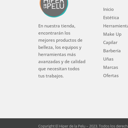
Inicio
Estética
Herramient
En nuestra tienda,
encontrarán los
Make Up
mejores productos de
Capilar
belleza, los equipos y
Barbería
herramientas más
Uñas
avanzadas y de calidad
Marcas
que necesitan todos
Ofertas
tus trabajos.
Copyright El Hiper de la Pelu – 2023. Todos los derec