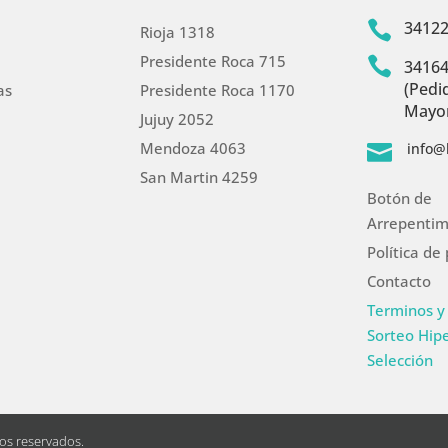
3412

Rioja 1318
Presidente Roca 715

3416
(Pedi
as
Presidente Roca 1170
Mayor
Jujuy 2052
Mendoza 4063
info@

San Martin 4259
Botón de
Arrepentim
Política de
Contacto
Terminos y
Sorteo Hip
Selección
hos reservados.