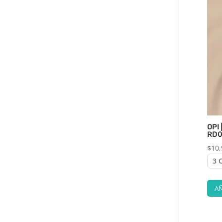
OPI
RD0
$
10,
AÑ