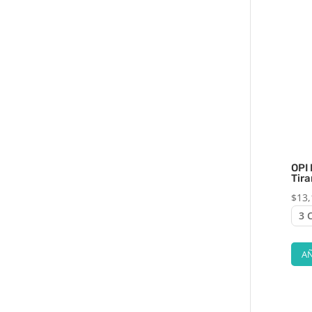
OPI
Tir
$
13,
AÑ