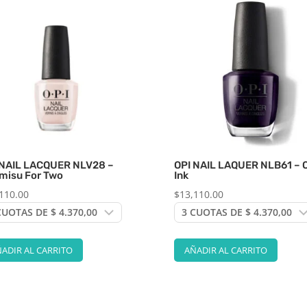
 NAIL LACQUER NLV28 –
OPI NAIL LAQUER NLB61 – O
amisu For Two
Ink
110.00
$
13,110.00
ADIR AL CARRITO
AÑADIR AL CARRITO