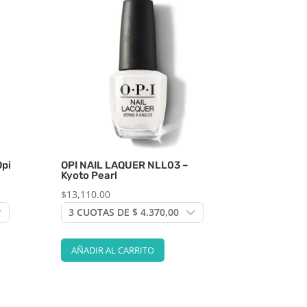
pi
OPI NAIL LAQUER NLL03 –
Kyoto Pearl
$
13,110.00
AÑADIR AL CARRITO