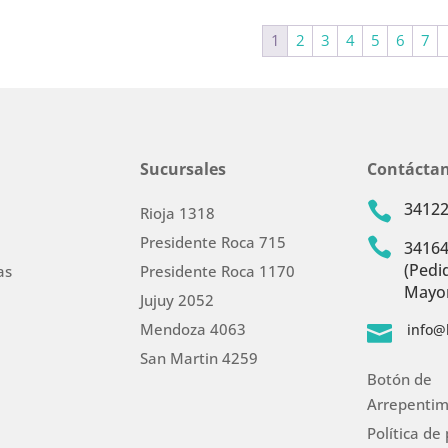
1
2
3
4
5
6
7
Sucursales
Contácta
3412

Rioja 1318
Presidente Roca 715

3416
(Pedi
as
Presidente Roca 1170
Mayor
Jujuy 2052
Mendoza 4063
info@

San Martin 4259
Botón de
Arrepentim
Política de