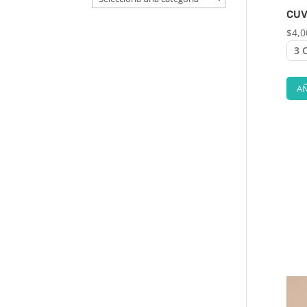
CUV
$
4,0
AÑ