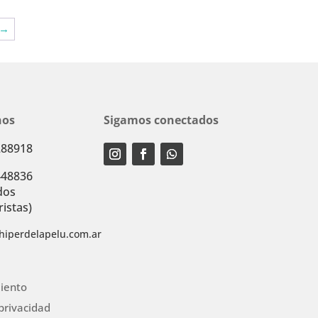
→
nos
Sigamos conectados
288918
448836
dos
istas)
hiperdelapelu.com.ar
iento
 privacidad