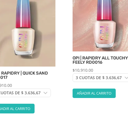
OPI | RAPIDRY ALL TOUCHY
FEELY RD0016
$
10,910.00
 | RAPIDRY | QUICK SAND
017
910.00
AÑADIR AL CARRITO
ADIR AL CARRITO