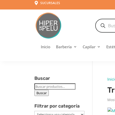
SUCURSALES

Búsqueda
de
productos
Inicio
Barbería
Capilar
Esté
Buscar
Inic
Buscar
Tr
por:
Buscar
Most
Filtrar por categoría