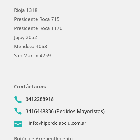
Rioja 1318
Presidente Roca 715
Presidente Roca 1170
Jujuy 2052
Mendoza 4063
San Martin 4259
Contáctanos
3412288918


3416448836 (Pedidos Mayoristas)
info@hiperdelapelu.com.ar

Botón de Arrepentimiento