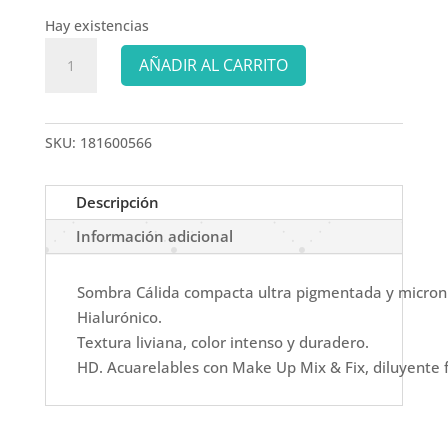
Hay existencias
IDRAET
AÑADIR AL CARRITO
SOMBRA
ES28
TRUE
SKU:
181600566
BLUE
-
2.5
Descripción
gr
Información adicional
cantidad
Sombra Cálida compacta ultra pigmentada y micron
Hialurónico.
Textura liviana, color intenso y duradero.
HD. Acuarelables con Make Up Mix & Fix, diluyente f