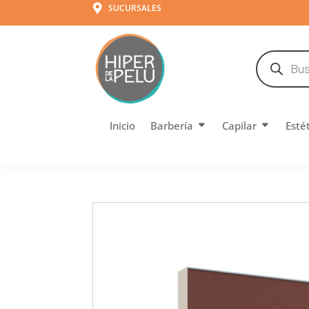
SUCURSALES

Búsqueda
de
productos
Inicio
Barbería
Capilar
Esté