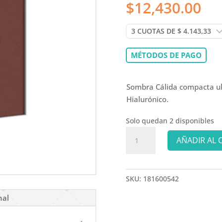
$
12,430.00
MÉTODOS DE PAGO
Sombra Cálida compacta ul
Hialurónico.
Solo quedan 2 disponibles
IDRAET
AÑADIR AL 
SOMBRA
EM89
HABANO
SKU:
181600542
-
2.5
nal
gr
cantidad