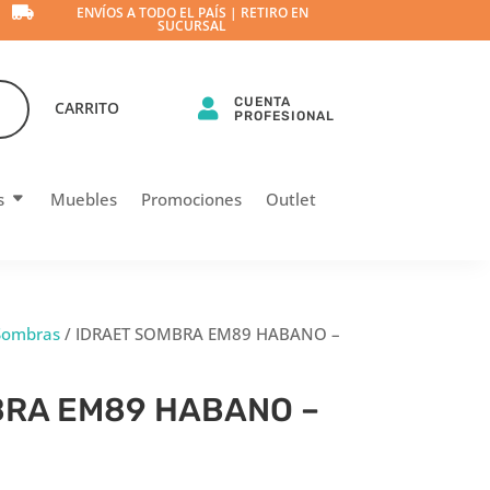

ENVÍOS A TODO EL PAÍS | RETIRO EN
SUCURSAL
CUENTA

CARRITO
PROFESIONAL
s
Muebles
Promociones
Outlet
Sombras
/ IDRAET SOMBRA EM89 HABANO –
BRA EM89 HABANO –