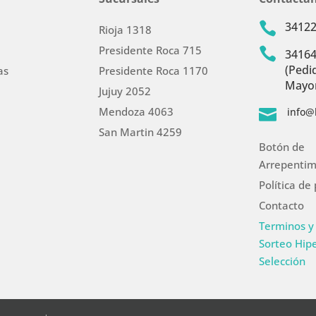
3412

Rioja 1318
Presidente Roca 715

3416
(Pedi
as
Presidente Roca 1170
Mayor
Jujuy 2052
Mendoza 4063
info@

San Martin 4259
Botón de
Arrepentim
Política de
Contacto
Terminos y
Sorteo Hip
Selección