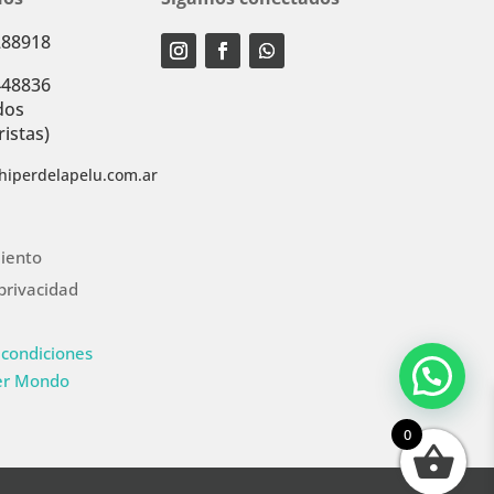
288918
448836
dos
istas)
hiperdelapelu.com.ar
iento
 privacidad
 condiciones
er Mondo
0