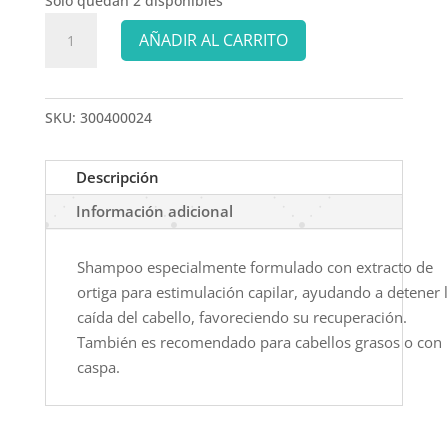
Solo quedan 2 disponibles
TONALEG
AÑADIR AL CARRITO
SHAMPOO
ORTIGA
300
SKU:
300400024
ml
cantidad
Descripción
Información adicional
Shampoo especialmente formulado con extracto de
ortiga para estimulación capilar, ayudando a detener 
caída del cabello, favoreciendo su recuperación.
También es recomendado para cabellos grasos o con
caspa.