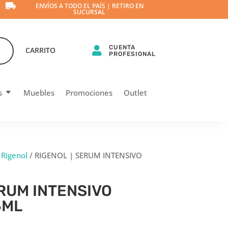

ENVÍOS A TODO EL PAÍS | RETIRO EN
SUCURSAL
CUENTA

CARRITO
PROFESIONAL
s
Muebles
Promociones
Outlet
/
Rigenol
/ RIGENOL | SERUM INTENSIVO
ERUM INTENSIVO
5ML