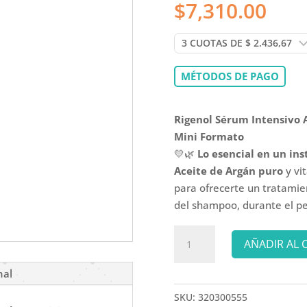
$
7,310.00
MÉTODOS DE PAGO
Rigenol Sérum Intensivo 
Mini Formato
💛🌿
Lo esencial en un ins
Aceite de Argán puro
y vi
para ofrecerte un tratamie
del shampoo, durante el pe
RIGENOL
AÑADIR AL 
|
SERUM
nal
INTENSIVO
SKU:
320300555
ARGAN