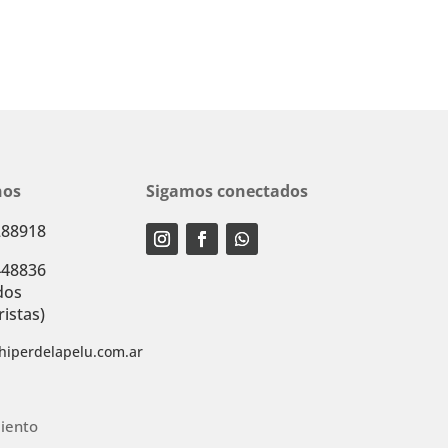
nos
Sigamos conectados
288918
448836
dos
istas)
hiperdelapelu.com.ar
iento