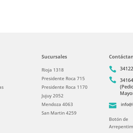
Sucursales
Contácta
3412

Rioja 1318
Presidente Roca 715

3416
(Pedi
as
Presidente Roca 1170
Mayor
Jujuy 2052
Mendoza 4063
info@

San Martin 4259
Botón de
Arrepentim