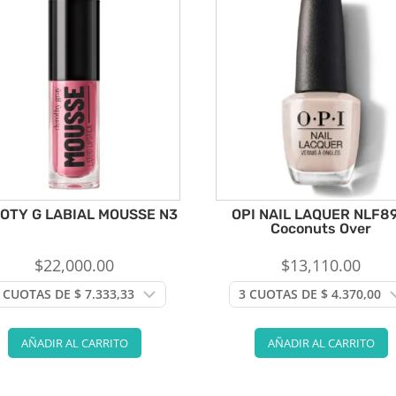
OTY G LABIAL MOUSSE N3
OPI NAIL LAQUER NLF89
Coconuts Over
$
22,000.00
$
13,110.00
AÑADIR AL CARRITO
AÑADIR AL CARRITO