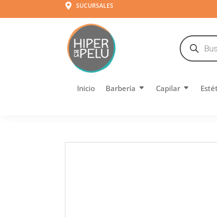
SUCURSALES

Búsqueda
de
productos
Inicio
Barbería
Capilar
Esté