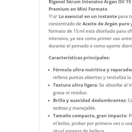
Rigenol Sérum Intensivo Argan Oil 15
Premium en Mini Formato
💛🌿
Lo esencial en un instante
para tu
concentrado de
Aceite de Argán puro
y
formato de 15 ml está diseñado para of
intensivo, ya sea como primer uso ant
durante el peinado o como aporte diari
Características principales:
Fórmula ultra nutritiva y reparado
rellena puntas abiertas y revitaliza la 
Textura ultra ligera
: Se absorbe al i
grasa ni residuo.
Brillo y suavidad deslumbrantes
: C
sedoso y manejable.
Tamaño compacto, gran impacto
: 
el bolso, probar por primera vez o u
ritual express de belleza.