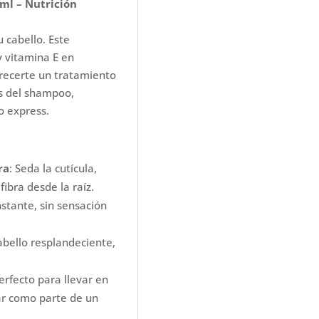
 ml – Nutrición
OIL
15ML
 cabello. Este
cantidad
 vitamina E en
recerte un tratamiento
es del shampoo,
o express.
ra
: Seda la cutícula,
fibra desde la raíz.
nstante, sin sensación
abello resplandeciente,
Perfecto para llevar en
sar como parte de un