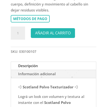
cuerpo, definición y movimiento al cabello sin
dejar residuos visibles.
MÉTODOS DE PAGO
SCOTLAND
AÑADIR AL CARRITO
POLVO
TEXTURIZADOR
X
SKU:
030100107
10GR
cantidad
Descripción
Información adicional
💨
Scotland Polvo Texturizador
💨
Lográ un look con volumen y textura al
instante con el
Scotland Polvo