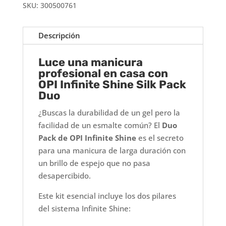
SKU:
300500761
PACK
DUO
TOP
Descripción
Y
BASE
Luce una manicura
cantidad
profesional en casa con
OPI Infinite Shine Silk Pack
Duo
¿Buscas la durabilidad de un gel pero la
facilidad de un esmalte común? El
Duo
Pack de OPI Infinite Shine
es el secreto
para una manicura de larga duración con
un brillo de espejo que no pasa
desapercibido.
Este kit esencial incluye los dos pilares
del sistema Infinite Shine: