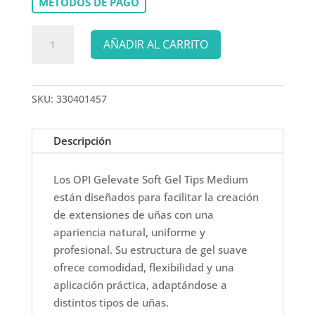
MÉTODOS DE PAGO
OPI
AÑADIR AL CARRITO
GELEVATE
SOFT
GEL
SKU:
330401457
TIPS
ROUND
MEDIUM
Descripción
cantidad
Los OPI Gelevate Soft Gel Tips Medium
están diseñados para facilitar la creación
de extensiones de uñas con una
apariencia natural, uniforme y
profesional. Su estructura de gel suave
ofrece comodidad, flexibilidad y una
aplicación práctica, adaptándose a
distintos tipos de uñas.