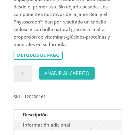
desde el primer uso. Sin dejarla pesada. Los
componentes nutritivos de la Jalea Real y el
Phytoscreen™ dan por resultado un cabello
sedoso y con brillo natural gracias a la alta
proporción de vitaminas-glúcidos-proteínas y
minerales en su fórmula.
MÉTODOS DE PAGO
LA
AÑADIR AL CARRITO
PUISSANCE
ROYAL
ELIXIR
SKU:
120200161
CREMA
PARA
PEINAR
Descripción
250
Información adicional
ml