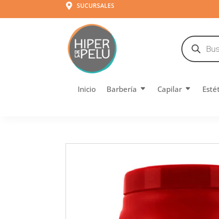
SUCURSALES

Búsqueda
de
productos
Inicio
Barbería
Capilar
Esté