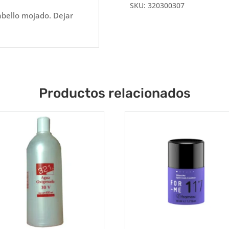
SKU:
320300307
kg
cabello mojado. Dejar
cantidad
Productos relacionados