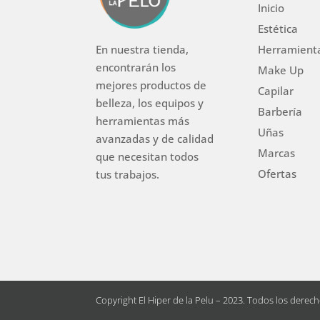
Inicio
Estética
Herramient
En nuestra tienda,
encontrarán los
Make Up
mejores productos de
Capilar
belleza, los equipos y
Barbería
herramientas más
Uñas
avanzadas y de calidad
Marcas
que necesitan todos
Ofertas
tus trabajos.
Copyright El Hiper de la Pelu – 2023. Todos los derec