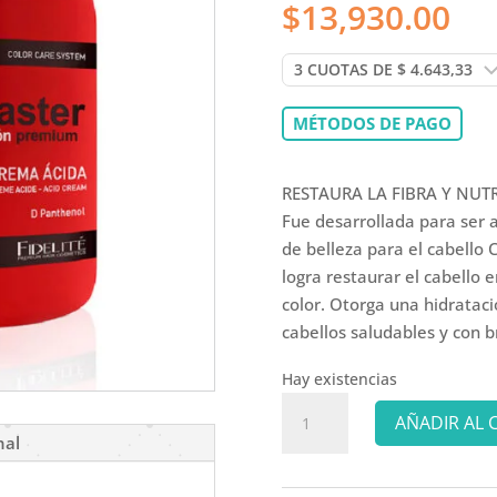
$
13,930.00
MÉTODOS DE PAGO
RESTAURA LA FIBRA Y NU
Fue desarrollada para ser 
de belleza para el cabello 
logra restaurar el cabello en
color. Otorga una hidratac
cabellos saludables y con b
Hay existencias
FIDELITE
AÑADIR AL 
BAÑO
nal
COLORMASTER
1