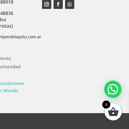
288918
448836
dos
istas)
hiperdelapelu.com.ar
iento
 privacidad
 condiciones
er Mondo
0