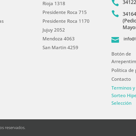
3412

Rioja 1318
Presidente Roca 715

3416
(Pedi
as
Presidente Roca 1170
Mayor
Jujuy 2052
Mendoza 4063
info@

San Martin 4259
Botón de
Arrepentim
Política de
Contacto
Terminos y
Sorteo Hip
Selección
hos reservados.