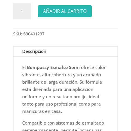
BOMPASSY
AÑADIR AL CARRITO
ESMALTE
SEMI
B5114
SKU:
330401237
cantidad
Descripción
El
Bompassy Esmalte Semi
ofrece color
vibrante, alta cobertura y un acabado
brillante de larga duración. Su fórmula
está diseñada para una aplicación
uniforme y un resultado prolijo, ideal
tanto para uso profesional como para
manicuras en casa.
Compatible con sistemas de esmaltado
semipermanente, permite lograr uñas