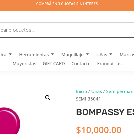
COMPRÁ EN 3 CUOTAS SIN INTERÉS
tica
Herramientas
Maquillaje
Uñas
Marca
Mayoristas
GIFT CARD
Contacto
Franquicias
Inicio
/
Uñas
/
Semipermane
SEMI B5041
BOMPASSY E
$
10,000.00