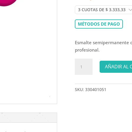
MÉTODOS DE PAGO
Esmalte semipermanente de 
profesional.
BOMPASSY
AÑADIR AL 
ESMALTE
SEMI
B5041
SKU:
330401051
cantidad