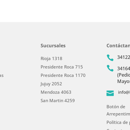
Sucursales
Contácta
3412

Rioja 1318
Presidente Roca 715

3416
(Pedi
as
Presidente Roca 1170
Mayor
Jujuy 2052
Mendoza 4063
info@

San Martin 4259
Botón de
Arrepentim
Política de