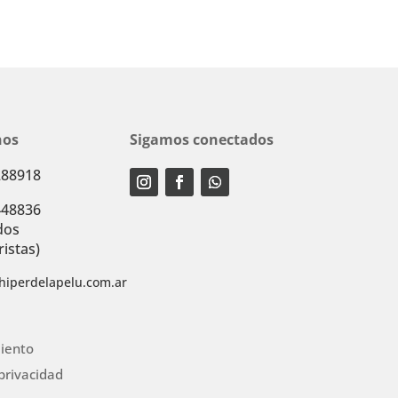
nos
Sigamos conectados
288918
448836
dos
istas)
hiperdelapelu.com.ar
iento
 privacidad