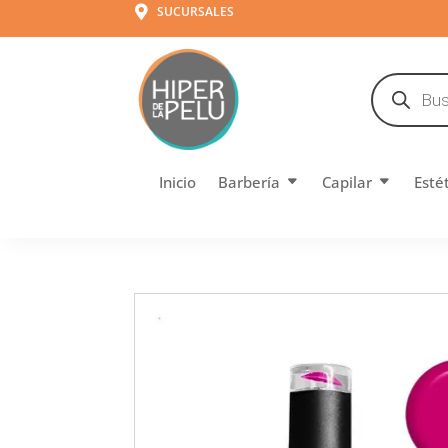
SUCURSALES

Búsqueda
de
productos
Inicio
Barbería
Capilar
Esté