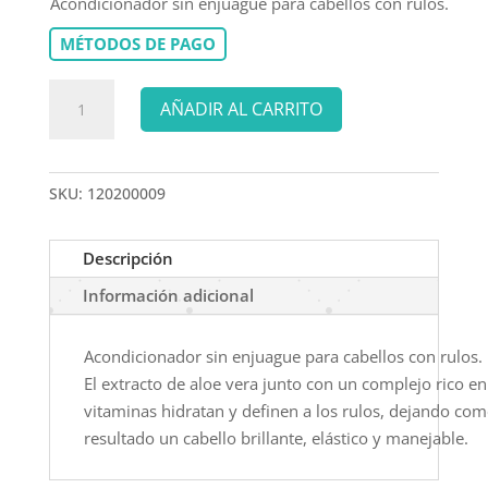
Acondicionador sin enjuague para cabellos con rulos.
MÉTODOS DE PAGO
TONALEG
AÑADIR AL CARRITO
ACONDICIONADOR
SIN
ENJUAGUE
SKU:
120200009
RULOS
150
ml
Descripción
cantidad
Información adicional
Acondicionador sin enjuague para cabellos con rulos.
El extracto de aloe vera junto con un complejo rico en
vitaminas hidratan y definen a los rulos, dejando co
resultado un cabello brillante, elástico y manejable.