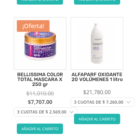
¡Oferta!
BELLISSIMA COLOR
ALFAPARF OXIDANTE
TOTAL MASCARA X
20 VOLÚMENES 1 litro
250 gr
$
21,780.00
El
$
11,010.00
precio
El
$
7,707.00
original
precio
era:
actual
AÑADIR AL CARRITO
$11,010.00.
es:
AÑADIR AL CARRITO
$7,707.00.