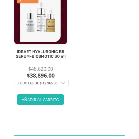
IDRAET HYALURONIC B5
SERUM-BIOSMOTIC 30 ml
El
$
48,620.00
precio
$
38,896.00
El
original
precio
era:
actual
$48,620.00.
es:
$38,896.00.
AÑADIR AL CARRITO